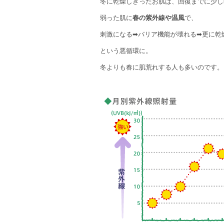
冬に乾燥しきったお肌は、回復までに少し
弱った肌に
春の紫外線や温風
で、
刺激になる➡バリア機能が壊れる➡更に乾
という悪循環に。
冬よりも春に肌荒れする人も多いのです。