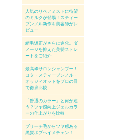
人気のリペアミストに待望
のミルクが登場！スティー
ブンノル新作を美容師がレ
ビュー
縮毛矯正がさらに進化。ダ
メージを抑えた美髪ストレ
ートをご紹介
最高峰サロンシャンプー！
コタ・スティーブンノル・
オッジィオットをプロの目
で徹底比較
「普通のカラー」と何が違
う？ツヤ感向上ジェルカラ
ーの仕上がりを比較
ブリーチ毛からツヤ感ある
黒髪ボブへイメチェン！