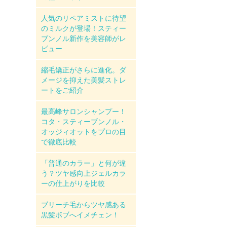
人気のリペアミストに待望
のミルクが登場！スティー
ブンノル新作を美容師がレ
ビュー
縮毛矯正がさらに進化。ダ
メージを抑えた美髪ストレ
ートをご紹介
最高峰サロンシャンプー！
コタ・スティーブンノル・
オッジィオットをプロの目
で徹底比較
「普通のカラー」と何が違
う？ツヤ感向上ジェルカラ
ーの仕上がりを比較
ブリーチ毛からツヤ感ある
黒髪ボブへイメチェン！