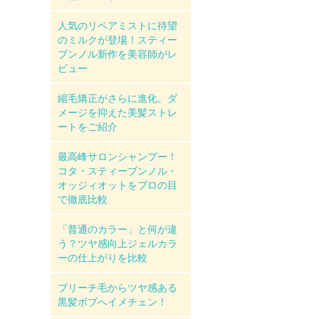
人気のリペアミストに待望
のミルクが登場！スティー
ブンノル新作を美容師がレ
ビュー
縮毛矯正がさらに進化。ダ
メージを抑えた美髪ストレ
ートをご紹介
最高峰サロンシャンプー！
コタ・スティーブンノル・
オッジィオットをプロの目
で徹底比較
「普通のカラー」と何が違
う？ツヤ感向上ジェルカラ
ーの仕上がりを比較
ブリーチ毛からツヤ感ある
黒髪ボブへイメチェン！