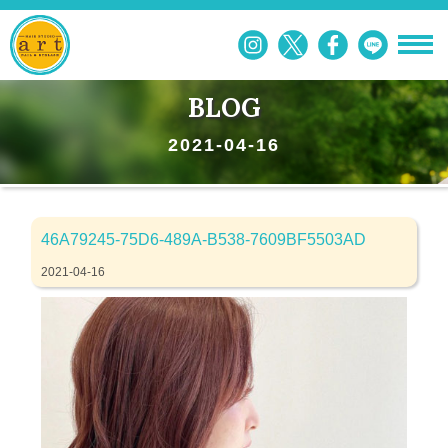
BLOG
2021-04-16
46A79245-75D6-489A-B538-7609BF5503AD
2021-04-16