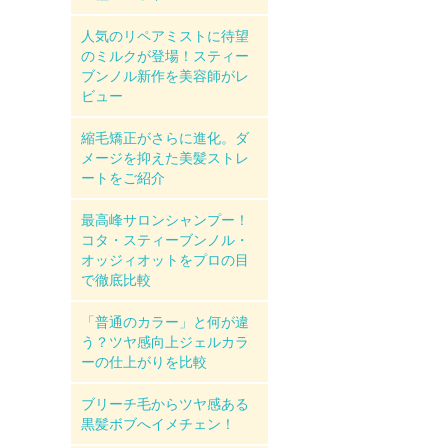
人気のリペアミストに待望
のミルクが登場！スティー
ブンノル新作を美容師がレ
ビュー
縮毛矯正がさらに進化。ダ
メージを抑えた美髪ストレ
ートをご紹介
最高峰サロンシャンプー！
コタ・スティーブンノル・
オッジィオットをプロの目
で徹底比較
「普通のカラー」と何が違
う？ツヤ感向上ジェルカラ
ーの仕上がりを比較
ブリーチ毛からツヤ感ある
黒髪ボブへイメチェン！