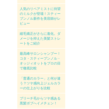
人気のリペアミストに待望
のミルクが登場！スティー
ブンノル新作を美容師がレ
ビュー
縮毛矯正がさらに進化。ダ
メージを抑えた美髪ストレ
ートをご紹介
最高峰サロンシャンプー！
コタ・スティーブンノル・
オッジィオットをプロの目
で徹底比較
「普通のカラー」と何が違
う？ツヤ感向上ジェルカラ
ーの仕上がりを比較
ブリーチ毛からツヤ感ある
黒髪ボブへイメチェン！