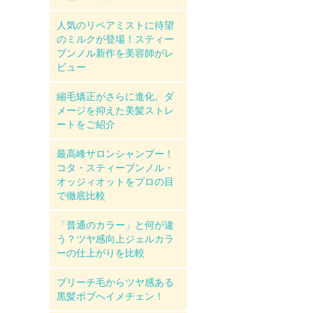
人気のリペアミストに待望
のミルクが登場！スティー
ブンノル新作を美容師がレ
ビュー
縮毛矯正がさらに進化。ダ
メージを抑えた美髪ストレ
ートをご紹介
最高峰サロンシャンプー！
コタ・スティーブンノル・
オッジィオットをプロの目
で徹底比較
「普通のカラー」と何が違
う？ツヤ感向上ジェルカラ
ーの仕上がりを比較
ブリーチ毛からツヤ感ある
黒髪ボブへイメチェン！