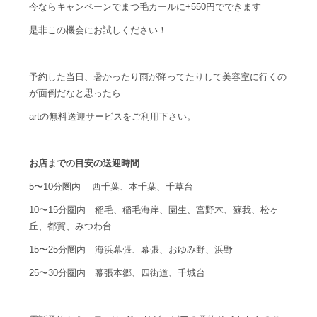
今ならキャンペーンでまつ毛カールに+550円でできます
是非この機会にお試しください！
予約した当日、暑かったり雨が降ってたりして美容室に行くの
が面倒だなと思ったら
artの無料送迎サービスをご利用下さい。
お店までの目安の送迎時間
5〜10分圏内 西千葉、本千葉、千草台
10〜15分圏内 稲毛、稲毛海岸、園生、宮野木、蘇我、松ヶ
丘、都賀、みつわ台
15〜25分圏内 海浜幕張、幕張、おゆみ野、浜野
25〜30分圏内 幕張本郷、四街道、千城台