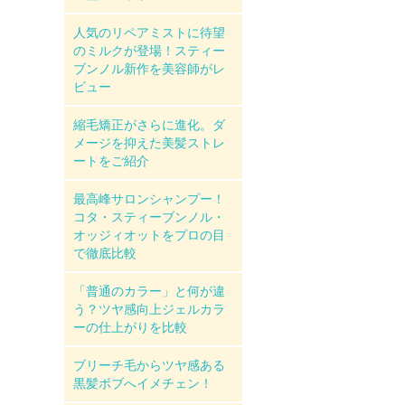
人気のリペアミストに待望
のミルクが登場！スティー
ブンノル新作を美容師がレ
ビュー
縮毛矯正がさらに進化。ダ
メージを抑えた美髪ストレ
ートをご紹介
最高峰サロンシャンプー！
コタ・スティーブンノル・
オッジィオットをプロの目
で徹底比較
「普通のカラー」と何が違
う？ツヤ感向上ジェルカラ
ーの仕上がりを比較
ブリーチ毛からツヤ感ある
黒髪ボブへイメチェン！