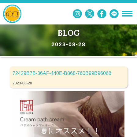
BLOG
2023-08-28
72429B7B-36AF-440E-B868-760B99B96068
2023-08-28