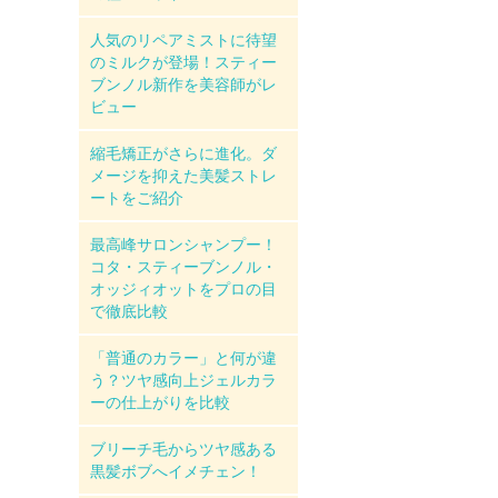
人気のリペアミストに待望
のミルクが登場！スティー
ブンノル新作を美容師がレ
ビュー
縮毛矯正がさらに進化。ダ
メージを抑えた美髪ストレ
ートをご紹介
最高峰サロンシャンプー！
コタ・スティーブンノル・
オッジィオットをプロの目
で徹底比較
「普通のカラー」と何が違
う？ツヤ感向上ジェルカラ
ーの仕上がりを比較
ブリーチ毛からツヤ感ある
黒髪ボブへイメチェン！