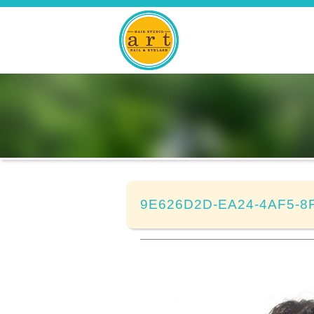
9E626D2D-EA24-4AF5-8