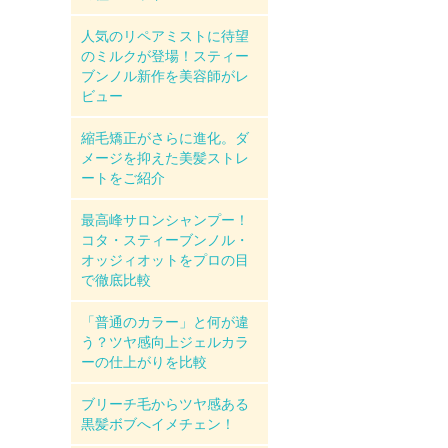
人気のリペアミストに待望
のミルクが登場！スティー
ブンノル新作を美容師がレ
ビュー
縮毛矯正がさらに進化。ダ
メージを抑えた美髪ストレ
ートをご紹介
最高峰サロンシャンプー！
コタ・スティーブンノル・
オッジィオットをプロの目
で徹底比較
「普通のカラー」と何が違
う？ツヤ感向上ジェルカラ
ーの仕上がりを比較
ブリーチ毛からツヤ感ある
黒髪ボブへイメチェン！