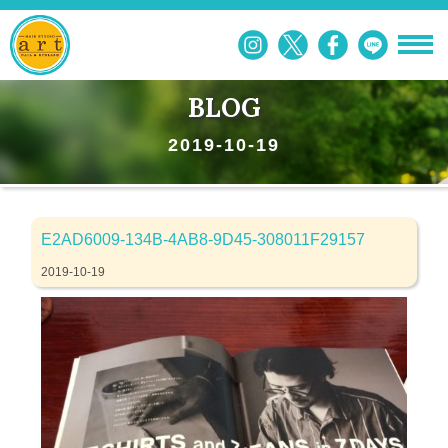
BLOG
2019-10-19
E2AD6009-134B-4AB8-9D45-308011F29157
2019-10-19